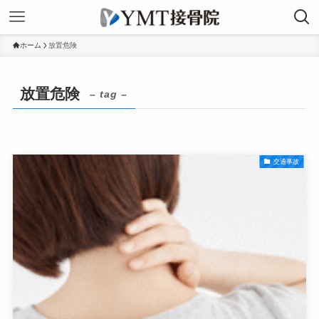
ホーム
放置危険
放置危険
– tag –
交通事故