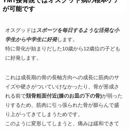
YMT接骨院ではオスグッド病の根本ケア
が可能です
オスグッドは
スポーツを毎日するような活発な小
学生から中学生に好発
します。
特に骨化が始まりだした10歳から12歳位の子ども
に好発します。
これは成長期の骨の長軸方向への成長に筋肉のサ
イズや硬さがついていけなかったり、骨が形成さ
れる前で
頚骨粗面付近(膝のお皿の下の骨)
が弱った
りするため、筋肉に引っ張られた骨が膨らんで盛
り上がってきてしまうためです。
このように変形してしまうと、痛みは緩和できて